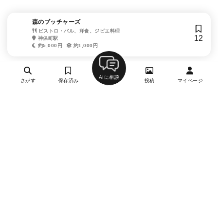
森のブッチャーズ
ビストロ・バル、洋食、ジビエ料理
12
神保町駅
約5,000円
約1,000円
AIに相談
さがす
保存済み
投稿
マイページ