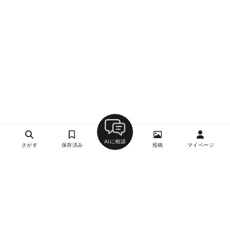
AIに相談
さがす
保存済み
投稿
マイページ