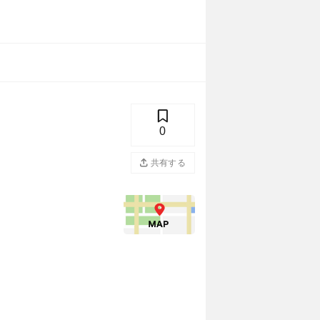
0
共有する