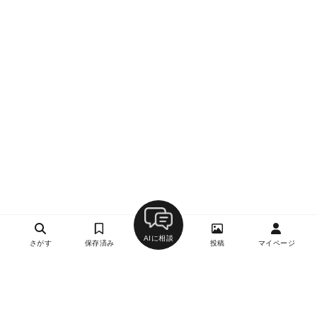
AIに相談
さがす
保存済み
投稿
マイページ