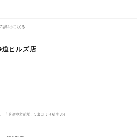
店の詳細に戻る
参道ヒルズ店
分、「明治神宮前駅」5出口より徒歩3分