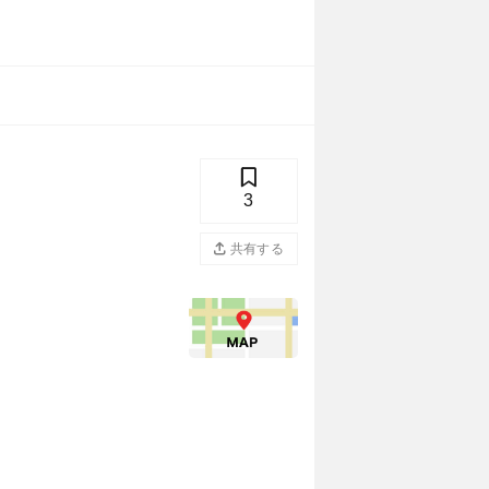
3
共有する