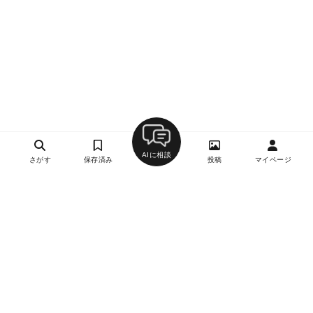
AIに相談
さがす
保存済み
投稿
マイページ