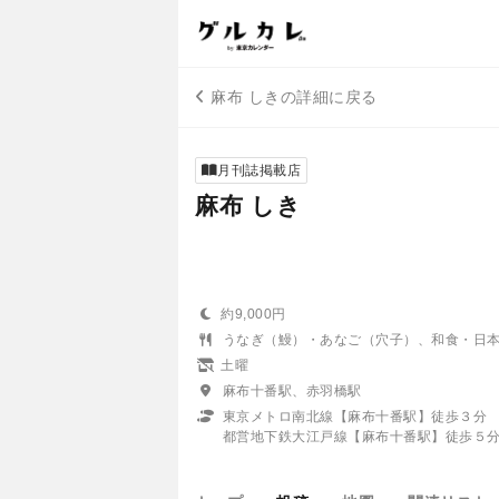
麻布 しきの詳細に戻る
月刊誌掲載店
麻布 しき
約9,000円
うなぎ（鰻）・あなご（穴子）、和食・日
土曜
麻布十番駅、赤羽橋駅
東京メトロ南北線【麻布十番駅】徒歩３分
都営地下鉄大江戸線【麻布十番駅】徒歩５