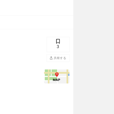
3
共有する