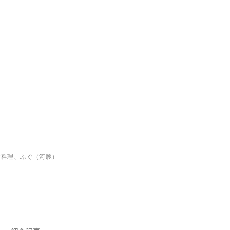
本料理、ふぐ（河豚）
分