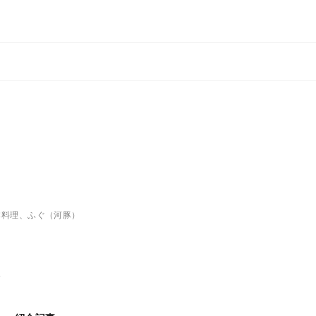
本料理、ふぐ（河豚）
分