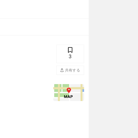
3
共有する