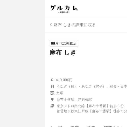
麻布 しきの詳細に戻る
月刊誌掲載店
麻布 しき
約9,000円
うなぎ（鰻）・あなご（穴子）、和食・日
土曜
麻布十番駅、赤羽橋駅
東京メトロ南北線【麻布十番駅】徒歩３分
都営地下鉄大江戸線【麻布十番駅】徒歩５