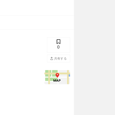
0
共有する