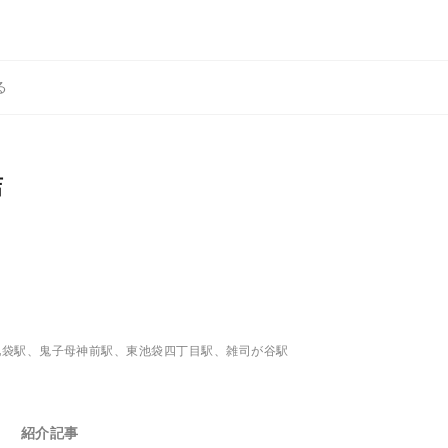
る
店
池袋駅、鬼子母神前駅、東池袋四丁目駅、雑司が谷駅
紹介記事