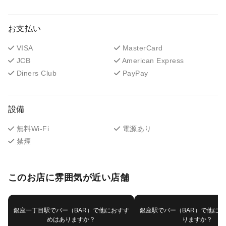
お支払い
VISA
MasterCard
JCB
American Express
Diners Club
PayPay
設備
無料Wi-Fi
電源あり
禁煙
このお店に雰囲気が近い店舗
銀座一丁目駅でバー（BAR）で他におすす
銀座駅でバー（BAR）で他に
めはありますか？
りますか？