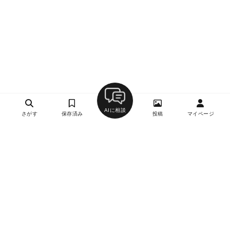
AIに相談
さがす
保存済み
投稿
マイページ