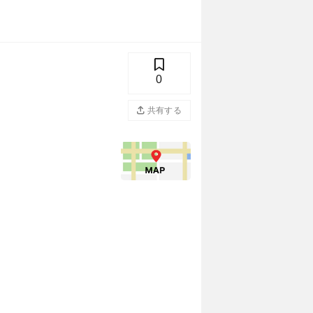
0
共有する