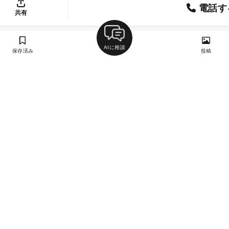
電話す
共有
AIに相談
保存済み
投稿
ラン