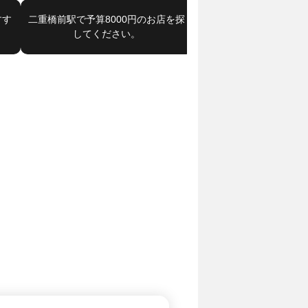
すす
二重橋前駅で予算8000円のお店を探
予算8000円の寿司（鮨
してください。
すめはあります