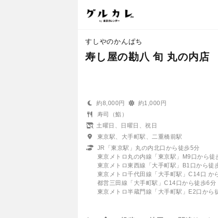
すしやのかんぱち
寿し屋の勘八 旬 丸の内店
約8,000円
約1,000円
寿司（鮨）
土曜日、日曜日、祝日
東京駅、大手町駅、二重橋前駅
JR「東京駅」丸の内北口から徒歩5分
東京メトロ丸の内線「東京駅」M9口から徒
東京メトロ東西線「大手町駅」B1口から徒
東京メトロ千代田線「大手町駅」C14口 か
都営三田線「大手町駅」C14口から徒歩6分
東京メトロ半蔵門線「大手町駅」E2口から