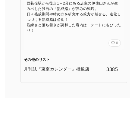
西荻窪駅から徒歩1～2分にある店主の伊佐山さんが生
み出した独自の「熟成鮨」が強みの鮨店。
日々熟成期間や締め方を研究する親方が魅せる、進化し
つづける熟成鮨は必食！
洗練さと落ち着きが調和した店内は、デートにもぴった
り！
0
その他のリスト
月刊誌『東京カレンダー』掲載店
3385