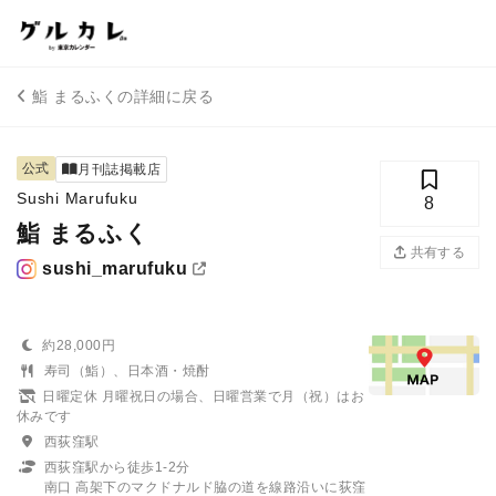
鮨 まるふくの詳細に戻る
公式
月刊誌掲載店
Sushi Marufuku
8
鮨 まるふく
共有する
sushi_marufuku
約28,000円
寿司（鮨）、日本酒・焼酎
日曜定休 月曜祝日の場合、日曜営業で月（祝）はお
休みです
西荻窪駅
西荻窪駅から徒歩1-2分
南口 高架下のマクドナルド脇の道を線路沿いに荻窪