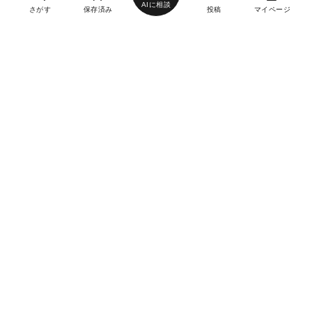
AIに相談
さがす
保存済み
投稿
マイページ
ヘルプ・お問い合わせ
エリア別デートにおすすめのレストラン