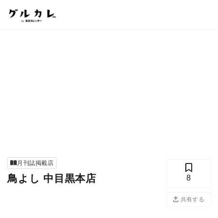
月刊誌掲載店
鳥よし 中目黒本店
8
共有する