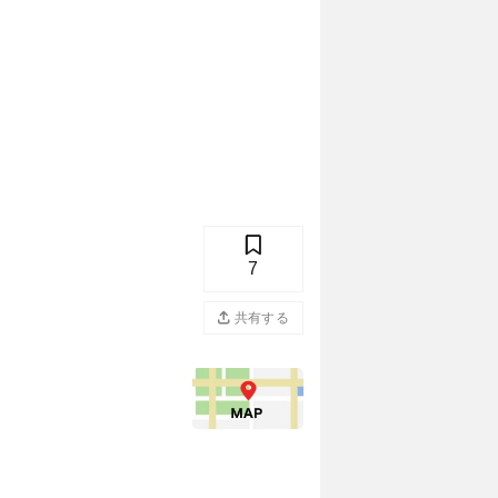
7
共有する