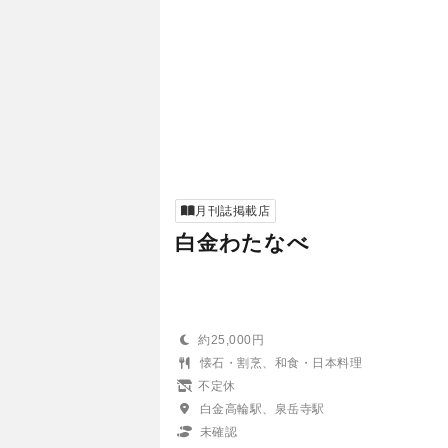
月刊誌掲載店
白金わたなべ
約25,000円
懐石・割烹、和食・日本料理
不定休
白金高輪駅、泉岳寺駅
未確認