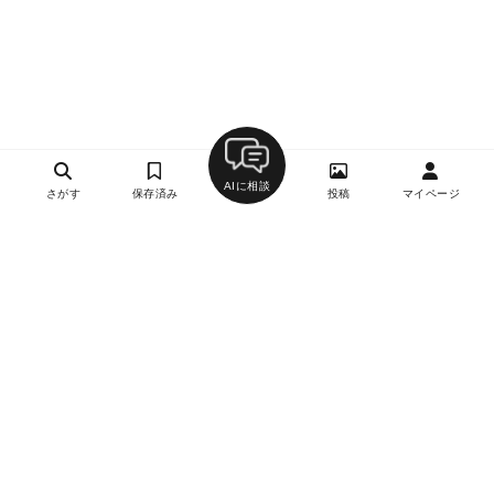
AIに相談
さがす
保存済み
投稿
マイページ