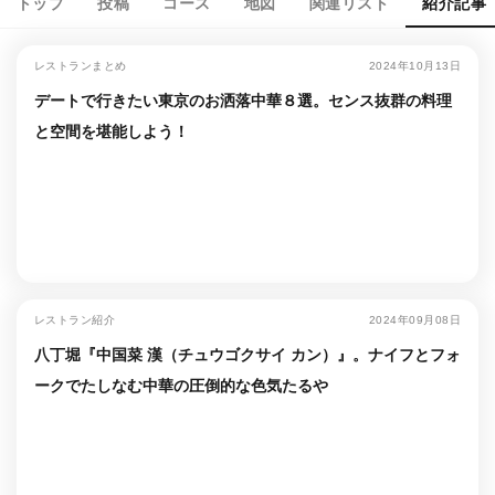
トップ
投稿
コース
地図
関連リスト
紹介記事
レストランまとめ
2024年10月13日
デートで行きたい東京のお洒落中華８選。センス抜群の料理
と空間を堪能しよう！
レストラン紹介
2024年09月08日
八丁堀『中国菜 漢（チュウゴクサイ カン）』。ナイフとフォ
ークでたしなむ中華の圧倒的な色気たるや