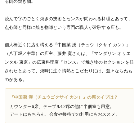
る肉の焼き物。
読んで字のごとく焼きの技術とセンスが問われる料理とあって、
点心師と同様に焼き物師という専門の職人が常駐する店も。
佃大橋近くに店を構える『中国菜 漢（チュウゴクサイ カン）』
（八丁堀／中華）の店主、藤井 寛さんは、「マンダリン オリエ
ンタル 東京」の広東料理店『センス』で焼き物のセクションを任
されたとあって、焼味に注ぐ情熱とこだわりには、並々ならぬも
のがある。
『中国菜 漢（チュウゴクサイ カン）』の席タイプは？
カウンター6席、テーブル12席の他に半個室も用意。
デートはもちろん、会食や接待での利用にもおススメ。