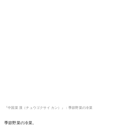
『中国菜 漢（チュウゴクサイ カン）』：季節野菜の冷菜
季節野菜の冷菜。