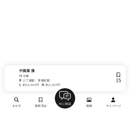
中国菜 漢
中華
15
八丁堀駅、茅場町駅
約10,000円
約1,200円
AIに相談
さがす
保存済み
投稿
マイページ