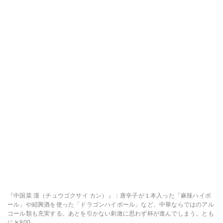
『中国菜 漢（チュウゴクサイ カン）』：唐辛子が１本入った「麻辣ハイボ
ール」や紹興酒を使った「ドラゴンハイボール」など、中華ならではのアル
コール類も充実する。あとを引かない刺激に思わず杯が進んでしまう。とも
に￥800