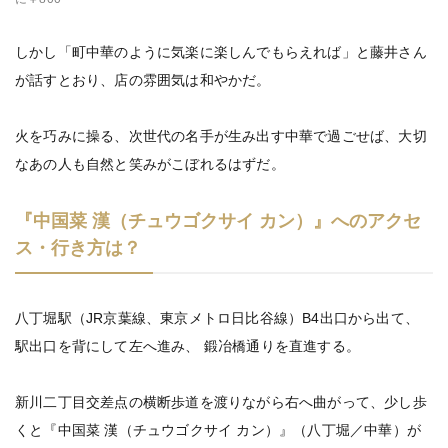
しかし「町中華のように気楽に楽しんでもらえれば」と藤井さん
が話すとおり、店の雰囲気は和やかだ。
火を巧みに操る、次世代の名手が生み出す中華で過ごせば、大切
なあの人も自然と笑みがこぼれるはずだ。
『中国菜 漢（チュウゴクサイ カン）』へのアクセ
ス・行き方は？
八丁堀駅（JR京葉線、東京メトロ日比谷線）B4出口から出て、
駅出口を背にして左へ進み、 鍛冶橋通りを直進する。
新川二丁目交差点の横断歩道を渡りながら右へ曲がって、少し歩
くと『中国菜 漢（チュウゴクサイ カン）』（八丁堀／中華）が