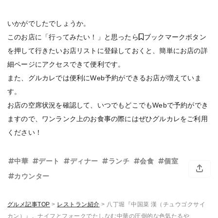
いかがでしたでしょうか。
このお店に「行ってみたい！」と思ったら
ブックマークボタン
を押して行きたいお店リストに登録しておくと、簡単にお店の詳
細ページにアクセスできて便利です。
また、グルカレでは便利にWeb予約ができるお店が増えていま
す。
お店の空席状況を確認して、いつでもどこでもWebで予約ができ
ますので、ワンランク上のお食事の際にはぜひグルカレをご利用
ください！
中華
デート
ディナー
ランチ
会食
個室
カウンター
グルメ記事TOP
>
レストラン紹介
>
八丁堀『中国菜 漢（チュウゴクサイ
カン）』。ナイフとフォークでたしなむ中華の圧倒的な色気たるや