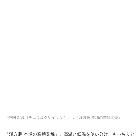
『中国菜 漢（チュウゴクサイ カン）』：「漢方豚 本場の窯焼叉焼」
「漢方豚 本場の窯焼叉焼」。高温と低温を使い分け、もっちりと