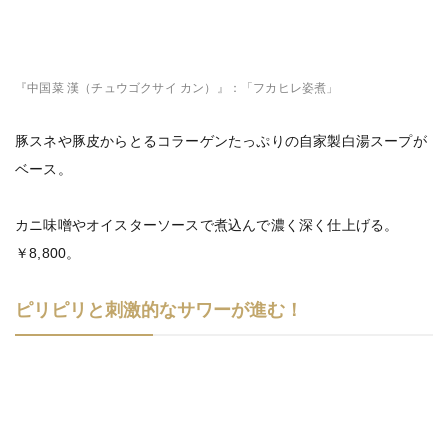
『中国菜 漢（チュウゴクサイ カン）』：「フカヒレ姿煮」
豚スネや豚皮からとるコラーゲンたっぷりの自家製白湯スープが
ベース。
カニ味噌やオイスターソースで煮込んで濃く深く仕上げる。
￥8,800。
ピリピリと刺激的なサワーが進む！