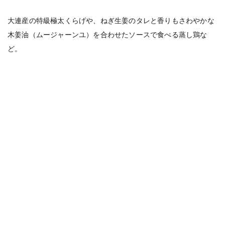
大連産の特級極太くらげや、ねぎ生姜のタレと香りもさわやかな
木姜油（ムージャーンユ）を合わせたソースで食べる蒸し鶏な
ど。