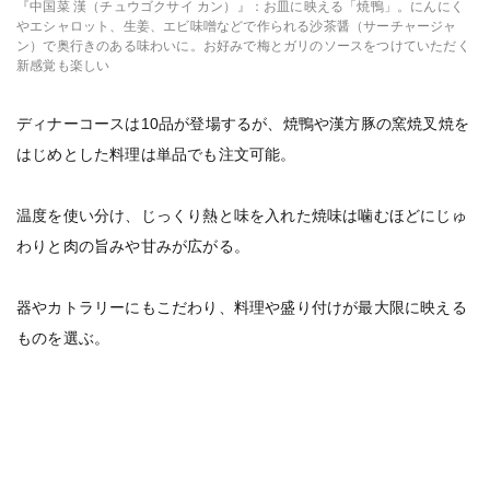
『中国菜 漢（チュウゴクサイ カン）』：お皿に映える「焼鴨」。にんにく
やエシャロット、生姜、エビ味噌などで作られる沙茶醤（サーチャージャ
ン）で奥行きのある味わいに。お好みで梅とガリのソースをつけていただく
新感覚も楽しい
ディナーコースは10品が登場するが、焼鴨や漢方豚の窯焼叉焼を
はじめとした料理は単品でも注文可能。
温度を使い分け、じっくり熱と味を入れた焼味は噛むほどにじゅ
わりと肉の旨みや甘みが広がる。
器やカトラリーにもこだわり、料理や盛り付けが最大限に映える
ものを選ぶ。