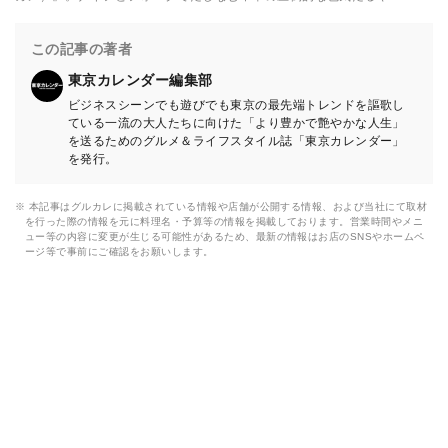
この記事の著者
東京カレンダー編集部
ビジネスシーンでも遊びでも東京の最先端トレンドを謳歌し
ている一流の大人たちに向けた「より豊かで艶やかな人生」
を送るためのグルメ＆ライフスタイル誌「東京カレンダー」
を発行。
※ 本記事はグルカレに掲載されている情報や店舗が公開する情報、および当社にて取材
を行った際の情報を元に料理名・予算等の情報を掲載しております。営業時間やメニ
ュー等の内容に変更が生じる可能性があるため、最新の情報はお店のSNSやホームペ
ージ等で事前にご確認をお願いします。