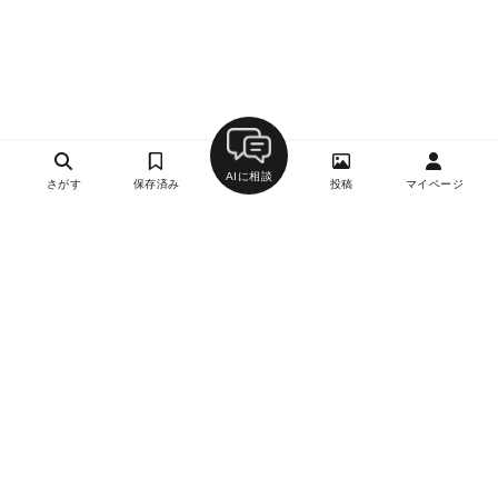
AIに相談
さがす
保存済み
投稿
マイページ