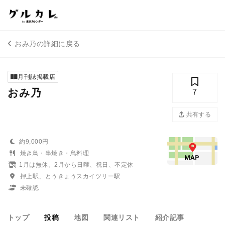
おみ乃の詳細に戻る
月刊誌掲載店
おみ乃
7
共有する
約9,000円
焼き鳥・串焼き・鳥料理
1月は無休。2月から日曜、祝日、不定休
押上駅、とうきょうスカイツリー駅
未確認
トップ
投稿
地図
関連リスト
紹介記事