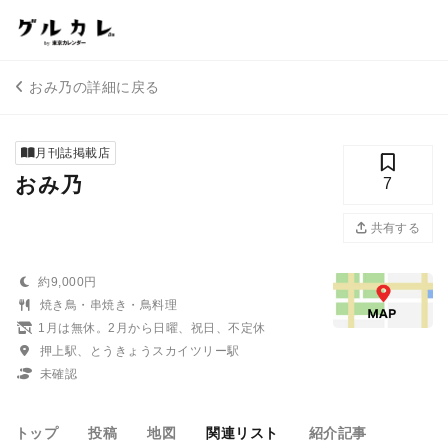
おみ乃の詳細に戻る
月刊誌掲載店
おみ乃
7
共有する
約9,000円
焼き鳥・串焼き・鳥料理
1月は無休。2月から日曜、祝日、不定休
押上駅、とうきょうスカイツリー駅
未確認
トップ
投稿
地図
関連リスト
紹介記事