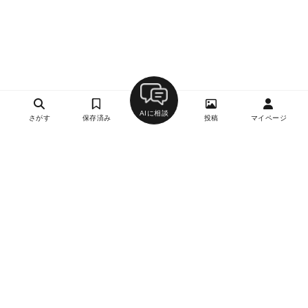
AIに相談
さがす
保存済み
投稿
マイページ