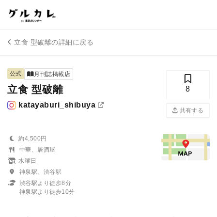
立食 型破離の詳細に戻る
公式
月刊誌掲載店
立食 型破離
8
katayaburi_shibuya
共有する
約4,500円
中華、居酒屋
水曜日
神泉駅、渋谷駅
渋谷駅より徒歩8分
神泉駅より徒歩10分