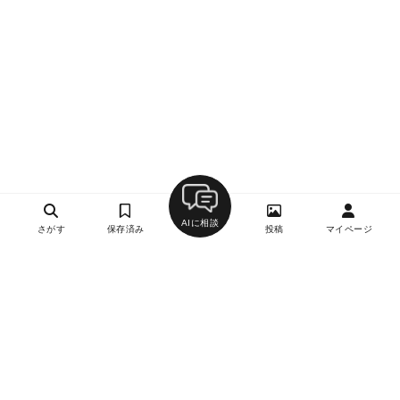
AIに相談
さがす
保存済み
投稿
マイページ