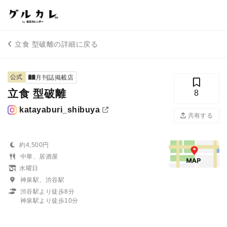
立食 型破離の詳細に戻る
公式
月刊誌掲載店
立食 型破離
8
katayaburi_shibuya
共有する
約4,500円
中華、居酒屋
水曜日
神泉駅、渋谷駅
渋谷駅より徒歩8分
神泉駅より徒歩10分