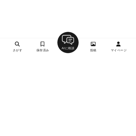
AIに相談
さがす
保存済み
投稿
マイページ