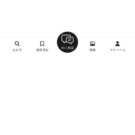
AIに相談
さがす
保存済み
投稿
マイページ