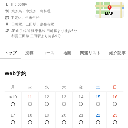
約5,000円
焼き鳥・串焼き・鳥料理
不定休、年末年始
田町駅、三田駅、泉岳寺駅
JR山手線/京浜東北線 田町駅より徒歩6分
都営三田線 三田駅より徒歩9分
トップ
投稿
コース
地図
関連リスト
紹介記事
Web予約
月
火
水
木
金
土
日
10
11
12
13
14
15
16
8/
17
18
19
20
21
22
23