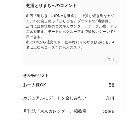
芝浦とりまちへのコメント
名店『鳥しき』のDNAを継承し、上質な焼き鳥をカジ
ュアルに楽しめる『とりまち』ブランドの3店舗目。
店内には劇場型のコの字カウンター、テーブル席、テラ
ス席を備え、デートからグループまで幅広いシーンで利
用できる。
串は1本から注文でき、仕事終わりのサク飲みにも。4
名以上ならコース予約もオススメ。
0
その他のリスト
お一人様OK
58
カジュアルにデートを楽しみたい
314
月刊誌『東京カレンダー』掲載店
3386