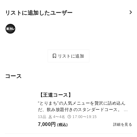
リストに追加したユーザー
リストに追加
コース
【王道コース】
“とりまち”の人気メニューを贅沢に詰め込ん
だ、飲み放題付きのスタンダードコース。 香
ばしく焼き上げた焼鳥、旨みがしみわたる名物
13品
4〜4名
17:00〜19:15
「鶏の煮込み」、季節を味わう釜めしに、彩り
7,000円
詳細を見る
(税込)
豊かな一品料理と甘味まで。 気兼ねなく楽し
めるコーススタイルで、とりまちの魅力をたっ