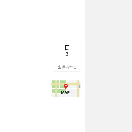
3
共有する