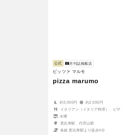
公式
月刊誌掲載店
ピッツァ マルモ
pizza marumo
約5,000円
約2,000円
イタリアン（イタリア料理）、ピザ
水曜
恵比寿駅、代官山駅
各線 恵比寿駅より徒歩4分