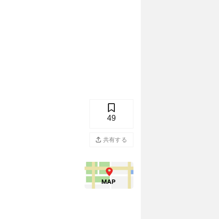
49
共有する