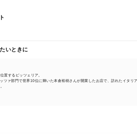
ト
たいときに
に位置するピッツェリア。
EFS」のピッツァ部門で世界10位に輝いた本倉裕樹さんが開業したお店で、訪れたイ
メ。