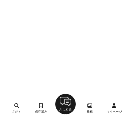
AIに相談
さがす
保存済み
投稿
マイページ