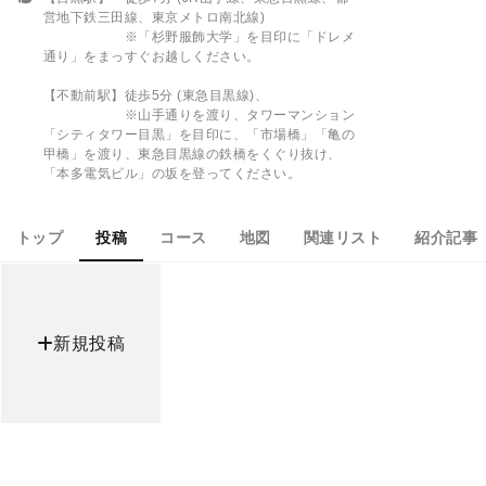
営地下鉄三田線、東京メトロ南北線)
※「杉野服飾大学」を目印に「ドレメ
通り」をまっすぐお越しください。
【不動前駅】徒歩5分 (東急目黒線)、
※山手通りを渡り、タワーマンション
「シティタワー目黒」を目印に、「市場橋」「亀の
甲橋」を渡り、東急目黒線の鉄橋をくぐり抜け、
「本多電気ビル」の坂を登ってください。
トップ
投稿
コース
地図
関連リスト
紹介記事
新規投稿