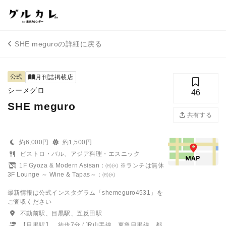
SHE meguroの詳細に戻る
公式
月刊誌掲載店
シーメグロ
46
SHE meguro
共有する
約6,000円
約1,500円
ビストロ・バル、アジア料理・エスニック
1F Gyoza & Modern Asisan：㈪㈫ ※ランチは無休
3F Lounge ～ Wine & Tapas～：㈪㈫
最新情報は公式インスタグラム「shemeguro4531」を
ご査収ください
不動前駅、目黒駅、五反田駅
【目黒駅】 徒歩7分 (JR山手線、東急目黒線、都