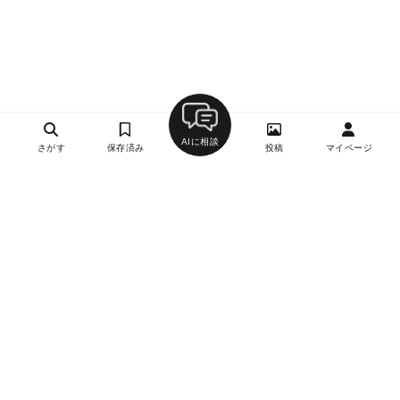
AIに相談
さがす
保存済み
投稿
マイページ