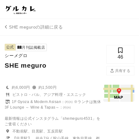
SHE meguroの詳細に戻る
公式
月刊誌掲載店
シーメグロ
46
SHE meguro
共有する
約6,000円
約1,500円
ビストロ・バル、アジア料理・エスニック
1F Gyoza & Modern Asisan：㈪㈫ ※ランチは無休
3F Lounge ～ Wine & Tapas～：㈪㈫
最新情報は公式インスタグラム「shemeguro4531」を
ご査収ください
不動前駅、目黒駅、五反田駅
【目黒駅】 徒歩7分 (JR山手線、東急目黒線、都