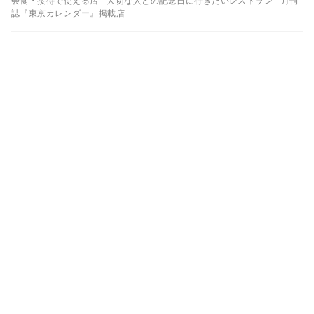
会食・接待で使える店
大切な人との記念日に行きたいレストラン
月刊
誌『東京カレンダー』掲載店