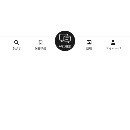
AIに相談
さがす
保存済み
投稿
マイページ