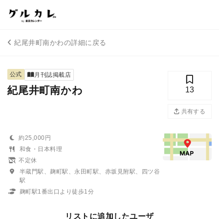
紀尾井町南かわの詳細に戻る
公式
月刊誌掲載店
紀尾井町南かわ
13
共有する
約25,000円
和食・日本料理
不定休
半蔵門駅、麹町駅、永田町駅、赤坂見附駅、四ツ谷
駅
麹町駅1番出口より徒歩1分
リストに追加したユーザ