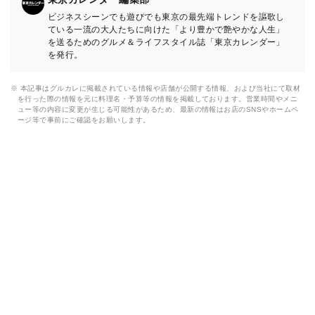
ビジネスシーンでも遊びでも東京の最先端トレンドを謳歌し
ている一流の大人たちに向けた「より豊かで艶やかな人生」
を送るためのグルメ＆ライフスタイル誌「東京カレンダー」
を発行。
※ 本記事はグルカレに掲載されている情報や店舗が公開する情報、および当社にて取材
を行った際の情報を元に料理名・予算等の情報を掲載しております。営業時間やメニ
ュー等の内容に変更が生じる可能性があるため、最新の情報はお店のSNSやホームペ
ージ等で事前にご確認をお願いします。