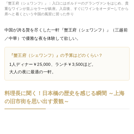
『蟹王府（シェワンフ）』：入口にはボルドーのグランヴァンをはじめ、貴
重なワインが並ぶセラーが鎮座。入店後、すぐにワインをオーダーしてから
席へと着くという中国の風習に習った作り
中国が誇る贅を尽くした一軒『蟹王府（シェワンフ）』（三越前
／中華）で優雅な夜を体験して欲しい。
『蟹王府（シェワンフ）』の予算はどのくらい？
1人ディナー￥25,000、ランチ￥3,500ほど。
大人の夜に最適の一軒。
料理長に聞く！日本橋の歴史を感じる瞬間 ～上海
の旧市街を思い出す景観～