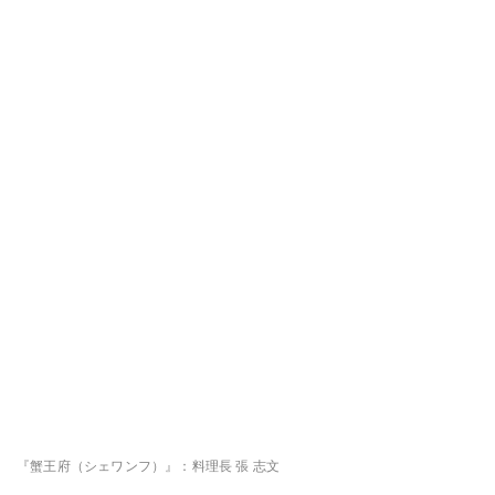
『蟹王府（シェワンフ）』：料理長 張 志文