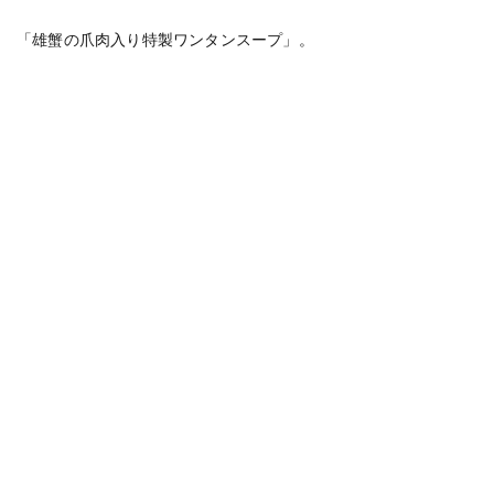
「雄蟹の爪肉入り特製ワンタンスープ」。