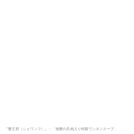
『蟹王府（シェワンフ）』：「雄蟹の爪肉入り特製ワンタンスープ」