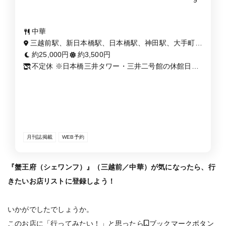
9
中華
三越前駅、新日本橋駅、日本橋駅、神田駅、大手町
駅、小伝馬町駅
約25,000円
約3,500円
不定休 ※日本橋三井タワー・三井二号館の休館日に
準ずる。日本橋三井タワー・三井二号館にお問い合
わせください
月刊誌掲載
WEB予約
『蟹王府（シェワンフ）』（三越前／中華）が気になったら、行
きたいお店リストに登録しよう！
いかがでしたでしょうか。
このお店に「行ってみたい！」と思ったら
ブックマークボタン