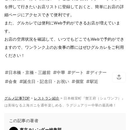
を押して行きたいお店リストに登録しておくと、簡単にお店の詳
細ページにアクセスできて便利です。
また、グルカレでは便利にWeb予約ができるお店が増えていま
す。
お店の空席状況を確認して、いつでもどこでもWebで予約ができ
ますので、ワンランク上のお食事の際にはぜひグルカレをご利用
ください！
日本橋・京橋・三越前
中華
デート
ディナー
会食
誕生日・記念日・お祝い
個室
駅近
グルメ記事TOP
>
レストラン紹介
>
日本橋室町『蟹王府（シェワンフ）』
は美味なる上海ガニを通年楽しめる、ラグジュアリー中華の最高峰！
この記事の著者
東京カレンダー編集部