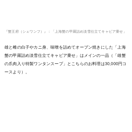
『蟹王府（シェワンフ）』：「上海蟹の甲羅詰め淡雪仕立てキャビア乗せ」
雄と雌の白子やカニ身、味噌を詰めてオーブン焼きにした「上海
蟹の甲羅詰め淡雪仕立てキャビア乗せ」はメインの一品（「雄蟹
の爪肉入り特製ワンタンスープ」とこちらのお料理は30,000円コ
ースより）。