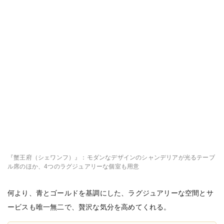
『蟹王府（シェワンフ）』：モダンなデザインのシャンデリアが光るテーブ
ル席のほか、4つのラグジュアリーな個室も用意
何より、青とゴールドを基調にした、ラグジュアリーな空間とサ
ービスも唯一無二で、贅沢な気分を高めてくれる。