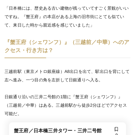
「日本橋には、歴史ある古い建物が残っていてすごく景観がいい
ですね。『蟹王府』の本店がある上海の旧市街にとても似てい
て、来日した時から親近感を感じていました」
『蟹王府（シェワンフ）』（三越前／中華）へのア
クセス・行き方は？
三越前駅（東京メトロ銀座線）A8出口を出て、駅出口を背にして
左へ進み、一つ目の角を左折して日銀通りへ入る。
日銀通り沿いの三井二号館の1階に『蟹王府（シェワンフ）』
（三越前／中華）はある。三越前駅から徒歩2分ほどでアクセス
可能だ。
蟹王府／日本橋三井タワー・三井二号館