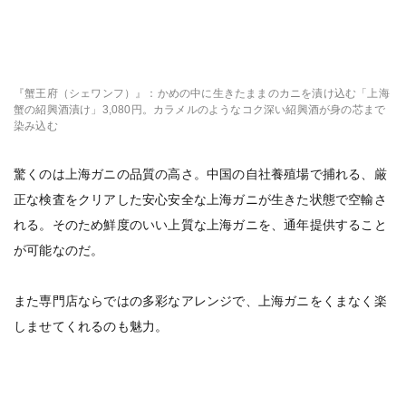
『蟹王府（シェワンフ）』：かめの中に生きたままのカニを漬け込む「上海
蟹の紹興酒漬け」3,080円。カラメルのようなコク深い紹興酒が身の芯まで
染み込む
驚くのは上海ガニの品質の高さ。中国の自社養殖場で捕れる、厳
正な検査をクリアした安心安全な上海ガニが生きた状態で空輸さ
れる。そのため鮮度のいい上質な上海ガニを、通年提供すること
が可能なのだ。
また専門店ならではの多彩なアレンジで、上海ガニをくまなく楽
しませてくれるのも魅力。