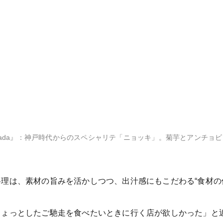
o della strada』：神戸時代からのスペシャリテ「ニョッキ」。菊芋と
理は、素材の旨みを活かしつつ、出汁感にもこだわる“食材の
ちょっとしたご馳走を食べたいときに行く店が欲しかった」と