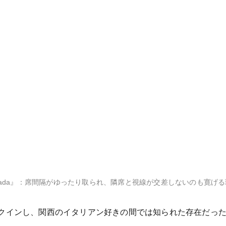
 della strada』：席間隔がゆったり取られ、隣席と視線が交差しないのも
クインし、関西のイタリアン好きの間では知られた存在だった『