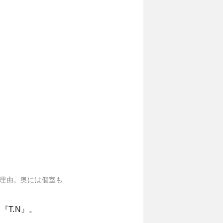
寛げる理由。奥には個室も
T.N』。