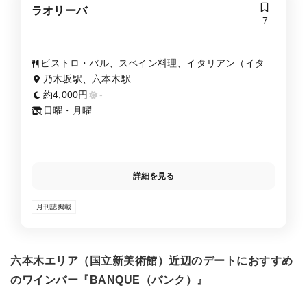
ラオリーバ
7
ビストロ・バル、スペイン料理、イタリアン（イタリ
ア料理）、居酒屋
乃木坂駅、六本木駅
約4,000円
-
日曜・月曜
詳細を見る
月刊誌掲載
六本木エリア（国立新美術館）近辺のデートにおすすめ
のワインバー『BANQUE（バンク）』