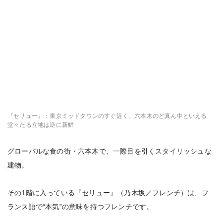
『セリュー』：東京ミッドタウンのすぐ近く、六本木のど真ん中といえる
堂々たる立地は逆に新鮮
グローバルな食の街・六本木で、一際目を引くスタイリッシュな
建物。
その1階に入っている『セリュー』（乃木坂／フレンチ）は、フ
ランス語で“本気”の意味を持つフレンチです。