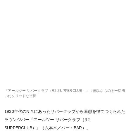
『アールツー サパークラブ（R2 SUPPERCLUB）』：無駄なものを一切省
いたソリッドな空間
1930年代のN.Y.にあったサパークラブから着想を得てつくられた
ラウンジバー『アールツー サパークラブ（R2
SUPPERCLUB）』（六本木／バー・BAR）。