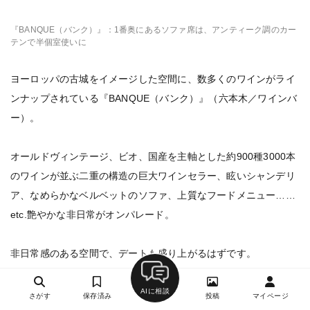
『BANQUE（バンク）』：1番奥にあるソファ席は、アンティーク調のカー
テンで半個室使いに
ヨーロッパの古城をイメージした空間に、数多くのワインがライ
ンナップされている『BANQUE（バンク）』（六本木／ワインバ
ー）。
オールドヴィンテージ、ビオ、国産を主軸とした約900種3000本
のワインが並ぶ二重の構造の巨大ワインセラー、眩いシャンデリ
ア、なめらかなベルベットのソファ、上質なフードメニュー……
etc.艶やかな非日常がオンパレード。
非日常感のある空間で、デートも盛り上がるはずです。
『BANQUE（バンク）』の営業時間・予算は？
AIに相談
さがす
保存済み
投稿
マイページ