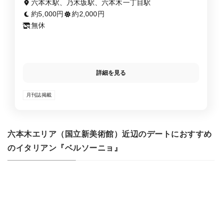
キ・鉄板焼き
六本木駅、乃木坂駅、六本木一丁目駅
約5,000円
約2,000円
無休
詳細を見る
月刊誌掲載
六本木エリア（国立新美術館）近辺のデートにおすすめ
のイタリアン『ベルソーニョ』