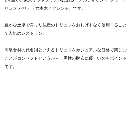
1号店が、東京ミッドタウン内にある『アルティザン ドゥ ラ ト
リュフ パリ』（六本木／フレンチ）です。
豊かな土壌で育った仏産のトリュフをおしげもなく使用すること
で人気のレストラン。
高級食材の代名詞といえるトリュフをカジュアルな価格で楽しむ
ことがコンセプトというから、男性の財布に優しいのもポイント
です。