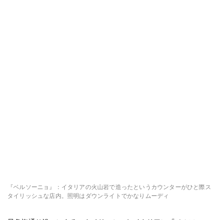
『ベルソーニョ』：イタリアの火山岩で造ったというカウンターがひと際ス
タイリッシュな店内。照明はダウンライトでかなりムーディ