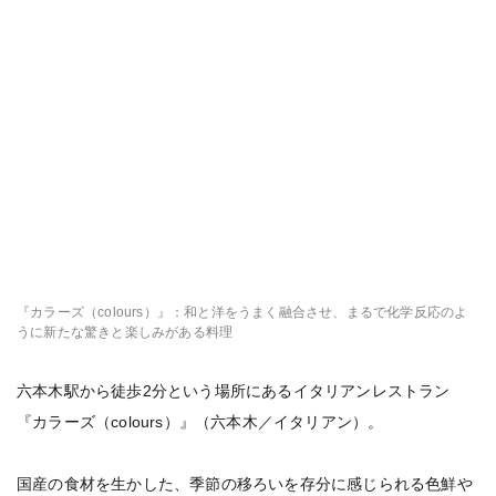
『カラーズ（colours）』：和と洋をうまく融合させ、まるで化学反応のよ
うに新たな驚きと楽しみがある料理
六本木駅から徒歩2分という場所にあるイタリアンレストラン
『カラーズ（colours）』（六本木／イタリアン）。
国産の食材を生かした、季節の移ろいを存分に感じられる色鮮や