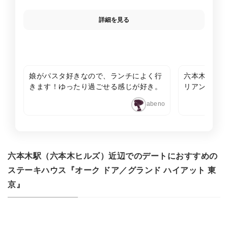
詳細を見る
娘がパスタ好きなので、ランチによく行
六本木ヒルズ
きます！ゆったり過ごせる感じが好き。
リアン。エメ
た店内は、清
abeno
や家族の誕生
使わせていた
六本木駅（六本木ヒルズ）近辺でのデートにおすすめの
ステーキハウス『オーク ドア／グランド ハイアット 東
京』