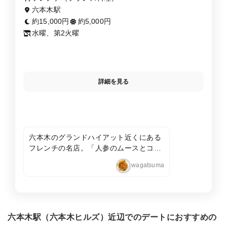
六本木駅
約15,000円
約5,000円
水曜、第2火曜
詳細を見る
六本木のグランドハイアット近くにある
フレンチの名店。「人参のムースとコン
ソメジュレ うに添え」をシャンパンと一
wagatsuma
緒に頂けば、もう最高に幸せ…。夏の時
期の「鮎のリゾット」も名作！！通り沿
いから、緑が茂るポーチを抜けて入る一
軒家らしさが、大人デートにもぴった
り。
六本木駅（六本木ヒルズ）近辺でのデートにおすすめの