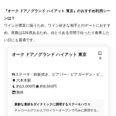
『オーク ドア／グランド ハイアット 東京』のおすすめ利用シー
ンは？
ワインが豊富に揃うため、ワイン好きな相手とのデートにおすす
め。席数は226席あるため、ゆとりある空間でゆったり食事した
い日にも最適です。
オーク ドア／グランド ハイアット 東京
9
ステーキ・鉄板焼き、ビアバー・ビアガーデン・ビア
ホール、ハンバーガー
六本木駅
約13,000円
約8,500円
無休
新鮮な素材をダイナミックに調理するステーキハウス
チャコールグリルとブロイラーオーブンで巧みに調理する極
上のグリル料理をご提供いたします。シェフの腕と食材の魅