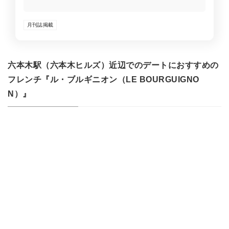
力が織りなすシンプルかつパーフェクトな味わいを、オープ
ンキッチンから溢れるライブ感や芳しい香りとともにご堪能
月刊誌掲載
ください。 テラス席、ポール・シン・ボール氏の絵画が楽し
める個室のほか、世界各国から集められたニューワールドワ
インが揃ったワインセラーがございます。
六本木駅（六本木ヒルズ）近辺でのデートにおすすめの
フレンチ『ル・ブルギニオン（LE BOURGUIGNO
N）』