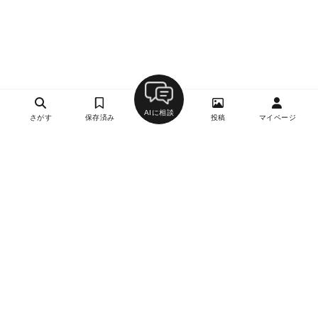
AIに相談
さがす
保存済み
投稿
マイページ