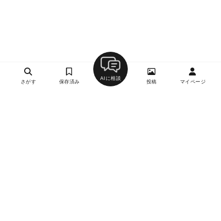
AIに相談
さがす
保存済み
投稿
マイページ