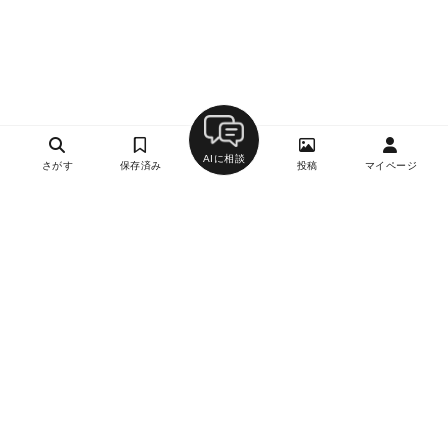
AIに相談
さがす
保存済み
投稿
マイページ