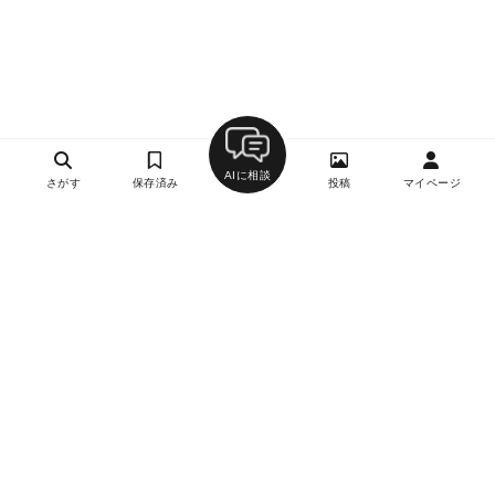
AIに相談
さがす
保存済み
投稿
マイページ