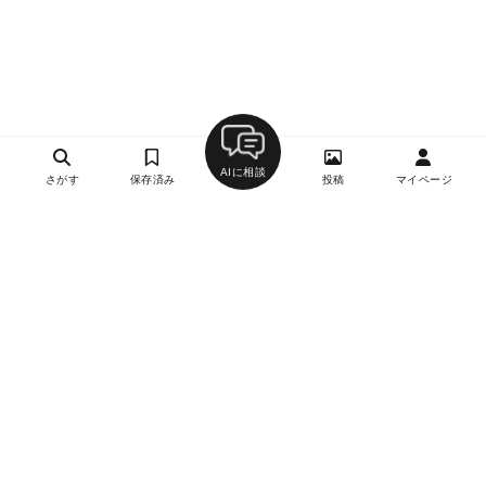
AIに相談
さがす
保存済み
投稿
マイページ