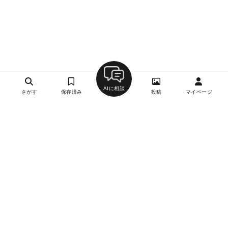
AIに相談
さがす
保存済み
投稿
マイページ