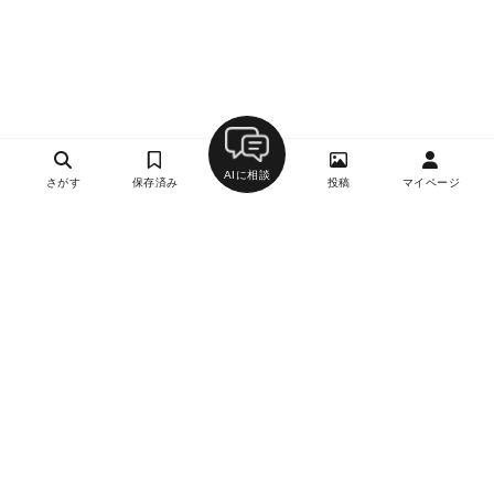
AIに相談
さがす
保存済み
投稿
マイページ