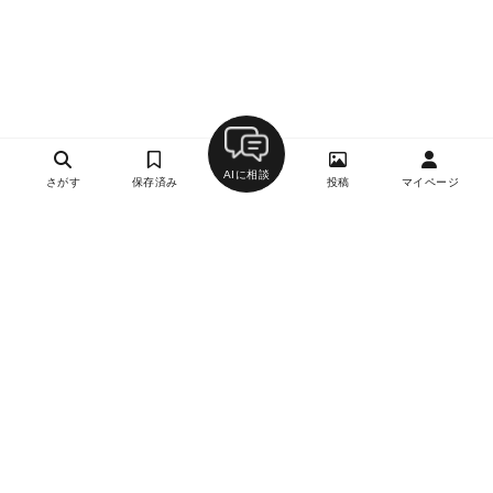
AIに相談
さがす
保存済み
投稿
マイページ