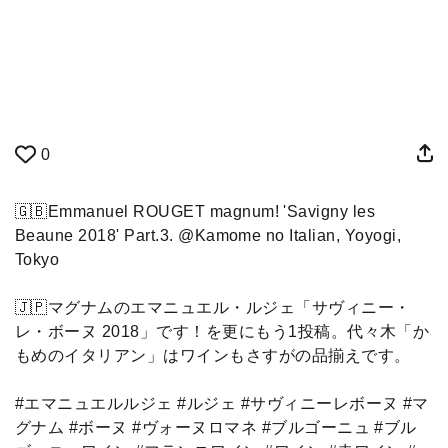
0
🇬🇧Emmanuel ROUGET magnum! 'Savigny les
Beaune 2018' Part.3. @Kamome no Italian, Yoyogi,
Tokyo
🇯🇵マグナムのエマニュエル・ルジェ「サヴィニー・
レ・ボーヌ 2018」です！を更にもう1投稿。代々木「か
もめのイタリアン」はワインもさすがの品揃えです。
#エマニュエルルジェ #ルジェ #サヴィニーレボーヌ #マ
グナム #ボーヌ #ヴォーヌロマネ #ブルゴーニュ #ブル