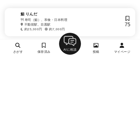
鮨 りんだ
寿司（鮨）、和食・日本料理
75
不動前駅、目黒駅
約25,000円
約7,000円
AIに相談
さがす
保存済み
投稿
マイページ