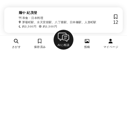
麺や 紀茂登
和食・日本料理
12
茅場町駅、水天宮前駅、八丁堀駅、日本橋駅、人形町駅
約3,500円
約3,500円
AIに相談
さがす
保存済み
投稿
マイページ