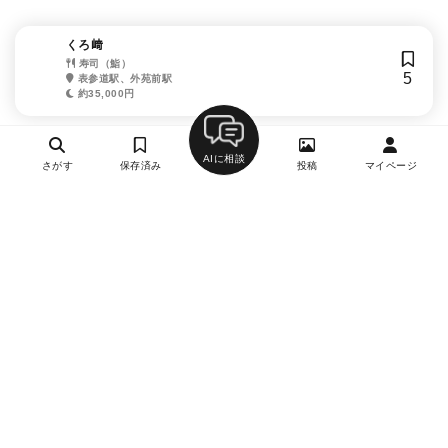
くろ﨑
寿司（鮨）
5
表参道駅、外苑前駅
約35,000円
AIに相談
さがす
保存済み
投稿
マイページ