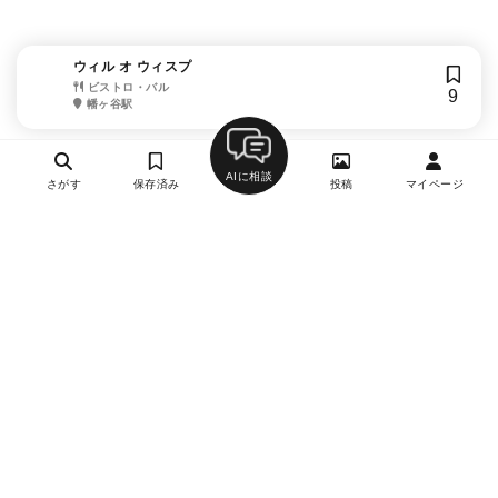
ウィル オ ウィスプ
ビストロ・バル
9
幡ヶ谷駅
AIに相談
さがす
保存済み
投稿
マイページ