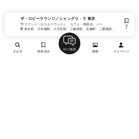
ザ・ロビーラウンジ／シャングリ・ラ 東京
ラウンジ（ホテルラウンジ）、カフェ・喫茶店、バー
7
（BAR）、各国料理
東京駅、日本橋駅、大手町駅、三越前駅、京橋駅、二重橋前
駅、新日本橋駅
AIに相談
さがす
保存済み
投稿
マイページ