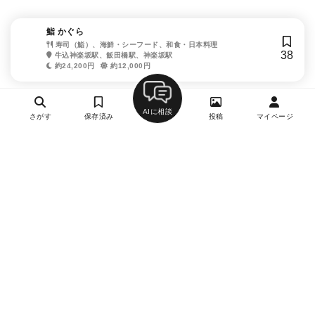
鮨 かぐら
寿司（鮨）、海鮮・シーフード、和食・日本料理
38
牛込神楽坂駅、飯田橋駅、神楽坂駅
約24,200円
約12,000円
AIに相談
さがす
保存済み
投稿
マイページ