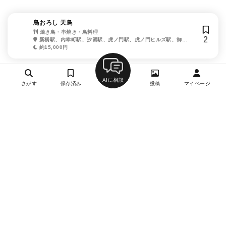
鳥おろし 天鳥
焼き鳥・串焼き・鳥料理
2
新橋駅、内幸町駅、汐留駅、虎ノ門駅、虎ノ門ヒルズ駅、御成
門駅
約15,000円
AIに相談
さがす
保存済み
投稿
マイページ