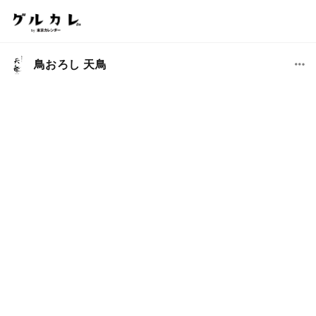
鳥おろし 天鳥