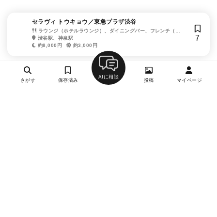
セラヴィ トウキョウ／東急プラザ渋谷
ラウンジ（ホテルラウンジ）、ダイニングバー、フレンチ（フ
7
ランス料理）、イタリアン（イタリア料理）
渋谷駅、神泉駅
約8,000円
約3,000円
AIに相談
さがす
保存済み
投稿
マイページ