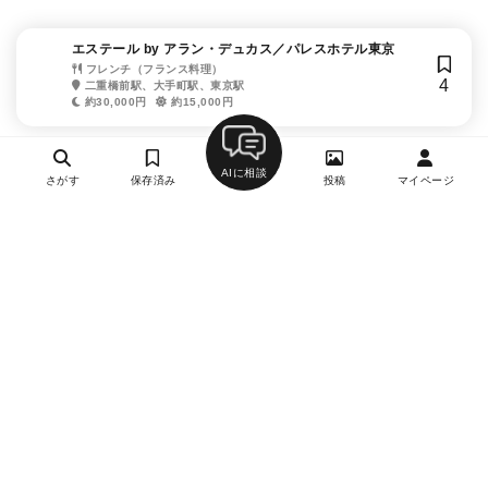
エステール by アラン・デュカス／パレスホテル東京
フレンチ（フランス料理）
4
二重橋前駅、大手町駅、東京駅
約30,000円
約15,000円
AIに相談
さがす
保存済み
投稿
マイページ